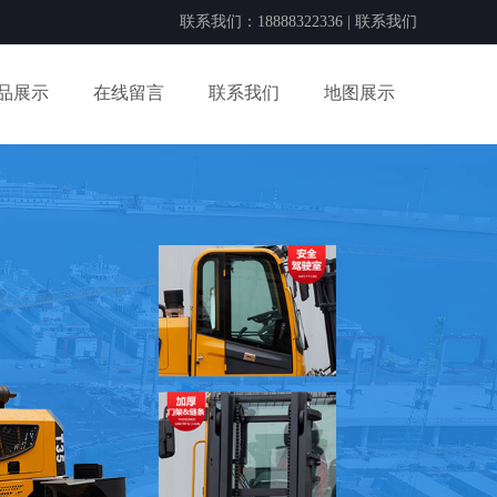
联系我们：18888322336 |
联系我们
品展示
在线留言
联系我们
地图展示