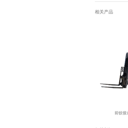
相关产品
前铰接