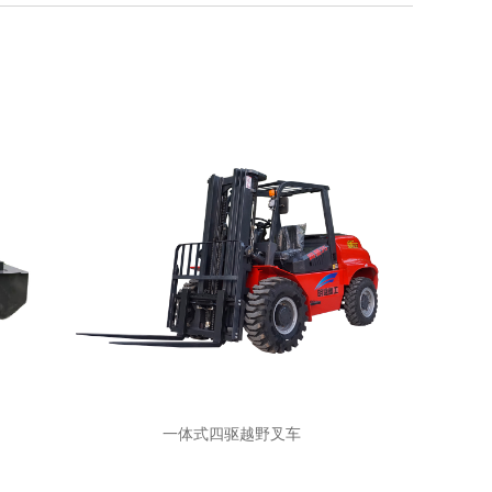
一体式四驱越野叉车