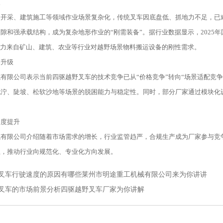
长
山开采、建筑施工等领域作业场景复杂化，传统叉车因底盘低、抓地力不足，已
隙和强承载结构，成为复杂地形作业的“刚需装备”。据行业数据显示，2025年国
动力来自矿山、建筑、农业等行业对越野场景物料搬运设备的刚性需求。
品升级
有限公司表示当前四驱越野叉车的技术竞争已从“价格竞争”转向“场景适配竞
泞、陡坡、松软沙地等场景的脱困能力与稳定性。同时，部分厂家通过模块化设
1
2
3
中度提升
械有限公司介绍随着市场需求的增长，行业监管趋严，合规生产成为厂家参与竞
位，推动行业向规范化、专业化方向发展。
叉车行驶速度的原因有哪些莱州市明途重工机械有限公司来为你讲讲
叉车的市场前景分析四驱越野叉车厂家为你讲解